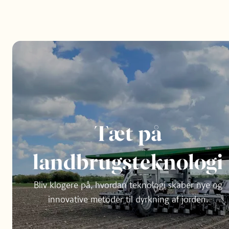
Tæt på
landbrugsteknologi
Bliv klogere på, hvordan teknologi skaber nye og
innovative metoder til dyrkning af jorden.