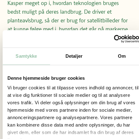
Kasper meget op i, hvordan teknologien bruges
bedst muligt på deres landbrug. De driver et
planteavlsbrug, så der er brug for satellitbilleder for
at kunne følge med i, hvordan det går på markerne.
Ud fra satellitbillederne laves et tildelingskort, som
kan vise præcist, hvor på marken der er brug for
vand, gødning eller sprøjtemidler. Billederne bliver
Samtykke
Detaljer
Om
sendt direkte til traktoren, og så er den klar til at
køre afsted. Det betyder, at Dorte og Kasper kan
Denne hjemmeside bruger cookies
passe markerne med 2,5 centimeters nøjagtighed.
Vi bruger cookies til at tilpasse vores indhold og annoncer, til
For at kunne afspille videoer direkte her på siden,
Se hvordan i videoen herunder.
at vise dig funktioner til sociale medier og til at analysere
skal du acceptere marketing-cookies.
vores trafik. Vi deler også oplysninger om din brug af vores
Du kan ændre dit cookie-samtykke her
hjemmeside med vores partnere inden for sociale medier,
Præcisionslandbrug giver altså en mere præcis
Afspil i stedet videoen på YouTube
annonceringspartnere og analysepartnere. Vores partnere
timing, så landmanden hele tiden kan følge med i
kan kombinere disse data med andre oplysninger, du har
planternes behov, for eksempel når vejret er varmt.
givet dem, eller som de har indsamlet fra din brug af deres
Derudover kan præcisionslandbrug nedsætte