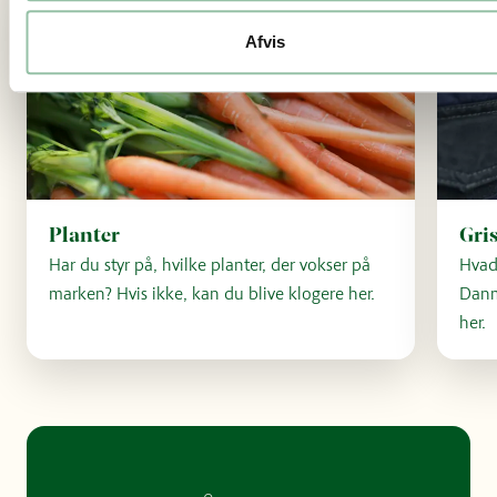
Afvis
Planter
Gri
Har du styr på, hvilke planter, der vokser på
Hvad 
marken? Hvis ikke, kan du blive klogere her.
Danm
her.