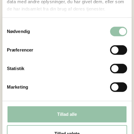
Kontakt en medarbejder
data med andre oplysninger, du har givet dem, eller som
de har indsamlet fra din brug af deres tjenester.
Samtykkevalg
Nødvendig
Præferencer
Statistik
Marketing
Tillad alle
Projektleder
Jan Morre Christensen
Tillad valgte