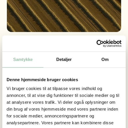
Generelle spørgsmål
Samtykke
Detaljer
Om
Har du generelle spørgsmål til Åbent Landbrug, er
du velkommen til at kontakte os
på
aabentlandbrug@lf.dk
.
Denne hjemmeside bruger cookies
Pressehenvendelser
Vi bruger cookies til at tilpasse vores indhold og
annoncer, til at vise dig funktioner til sociale medier og til
Spørgsmål af presserelateret karakter kan rettes til
at analysere vores trafik. Vi deler også oplysninger om
pressetelefonen på
+45 3339 4520
eller via mail
din brug af vores hjemmeside med vores partnere inden
på
presse@lf.dk
.
for sociale medier, annonceringspartnere og
analysepartnere. Vores partnere kan kombinere disse