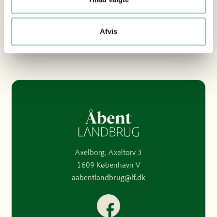
+45 2488 3919
jmc@lf.dk
Afvis
Axelborg, Axeltorv 3
1609 København V
aabentlandbrug@lf.dk
Facebook