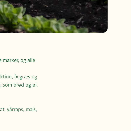
e marker, og alle
uktion, fx græs og
r, som brød og øl.
t, vårraps, majs,