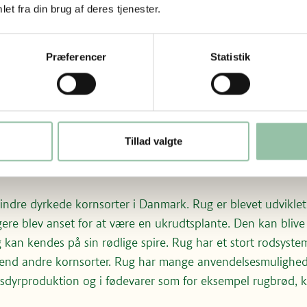
et fra din brug af deres tjenester.
n med ris til en af verdens vigtigste afgrøder og vokser bed
kosten kan hvedekerner bidrage med kulhydrat, protein og ko
m, fosfor, kalium, B- og E-vitaminer samt fedtsyre.
Præferencer
Statistik
ste tilkomne kornsort vi kender til og den har sin oprindel
der i husdyrproduktion og til (havre)gryn, som vi spiser ti
mmelig kornsort, da den kan dyrkes i alle jordtyper. Havre
Tillad valgte
syrer samt et højt indhold af opløselige kostfibre. Havren
som også kaldes ”bjælder”. Den bliver cirka en meter høj
indre dyrkede kornsorter i Danmark. Rug er blevet udviklet 
igere blev anset for at være en ukrudtsplante. Den kan blive
 kan kendes på sin rødlige spire. Rug har et stort rodsystem
 end andre kornsorter. Rug har mange anvendelsesmulighed
husdyrproduktion og i fødevarer som for eksempel rugbrød,