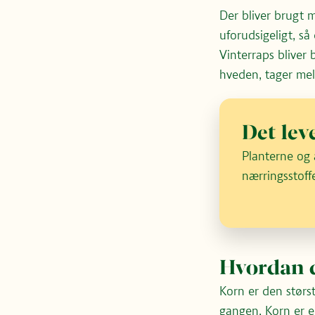
Der bliver brugt 
uforudsigeligt, s
Vinterraps bliver b
hveden, tager mele
Det lev
Planterne og 
nærringsstoff
Hvordan 
Korn er den størs
gangen. Korn er en