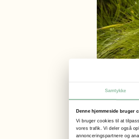
Forskelli
Byg
Samtykke
Byg stammer oprin
den stakke, som e
en hel meter højt.
Denne hjemmeside bruger c
Hvede
Vi bruger cookies til at tilpas
Hveden er blevet 
vores trafik. Vi deler også 
nøgne aks, da den
annonceringspartnere og anal