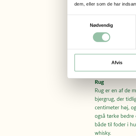
dem, eller som de har indsaml
Hvede hører samme
fugtigt klima. I 
Samtykkevalg
kalcium, magnesiu
Nødvendig
Havre
Havren er den nye
dyrkes både til fo
er en meget takne
Afvis
polyumættede fedt
hængende småaks, 
Rug
Rug er en af de m
bjergrug, der tidl
centimeter høj, og
også tørke bedre
både til foder i 
whisky.