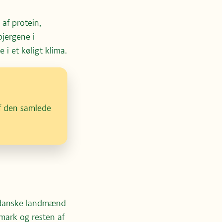
 af protein,
bjergene i
 i et køligt klima.
af den samlede
de danske landmænd
nmark og resten af