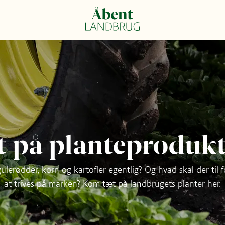
 på planteproduk
lerødder, korn og kartofler egentlig? Og hvad skal der til for
at trives på marken? Kom tæt på landbrugets planter her.