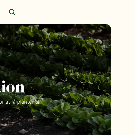
Søg
tion
 at få planter til