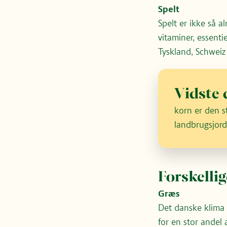
Spelt
Spelt er ikke så a
vitaminer, essenti
Tyskland, Schweiz 
Vidste d
korn er den s
landbrugsjord
Forskellig
Græs
Det danske klima 
for en stor andel