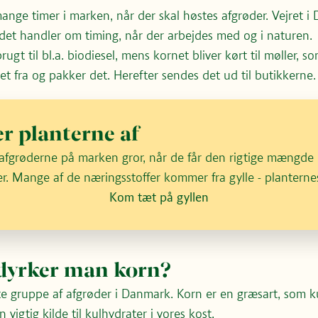
Du kan ændre dit cookie-samtykke her
mange timer i marken, når der skal høstes afgrøder. Vejret i
Afspil i stedet videoen på YouTube
å det handler om timing, når der arbejdes med og i naturen.
rugt til bl.a. biodiesel, mens kornet bliver kørt til møller, s
t fra og pakker det. Herefter sendes det ud til butikkerne.
er planterne af
afgrøderne på marken gror, når de får den rigtige mængde 
er. Mange af de næringsstoffer kommer fra gylle - plantern
Kom tæt på gyllen
dyrker man korn?
te gruppe af afgrøder i Danmark. Korn er en græsart, som ku
 vigtig kilde til kulhydrater i vores kost.