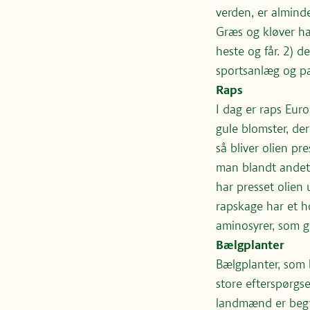
verden, er almind
Græs og kløver har
heste og får. 2) d
sportsanlæg og par
Raps
I dag er raps Eur
gule blomster, de
så bliver olien pr
man blandt andet 
har presset olien 
rapskage har et h
aminosyrer, som gø
Bælgplanter
Bælgplanter, som 
store efterspørgs
landmænd er begyn