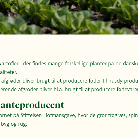
kartofler - der findes mange forskellige planter på de dansk
liteter.
 afgrøder bliver brugt til at producere foder til husdyrprod
erende afgrøder bliver bl.a. brugt til at producere fødevare
lanteproducent
rnet på Stiftelsen Hofmansgave, hvor de gror frøgræs, spina
For at kunne afspille videoer direkte her på siden, skal du
 byg og rug.
acceptere marketing-cookies.