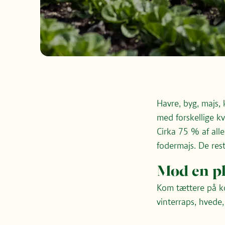
Havre, byg, majs, 
med forskellige kva
Cirka 75 % af alle
fodermajs. De rest
Mød en p
Kom tættere på ko
vinterraps, hvede,