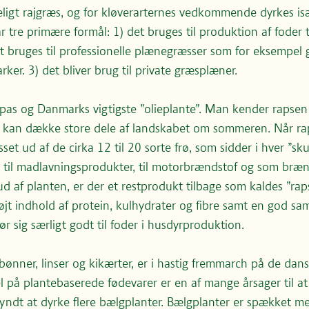
eligt rajgræs, og for kløverarternes vedkommende dyrkes isæ
 tre primære formål: 1) det bruges til produktion af foder t
et bruges til professionelle plænegræsser som for eksempel 
ker. 3) det bliver brug til private græsplæner.
opas og Danmarks vigtigste ”olieplante”. Man kender rapsen
r kan dække store dele af landskabet om sommeren. Når rap
esset ud af de cirka 12 til 20 sorte frø, som sidder i hver ”sk
til madlavningsprodukter, til motorbrændstof og som bræn
ud af planten, er der et restprodukt tilbage som kaldes ”ra
øjt indhold af protein, kulhydrater og fibre samt en god s
r sig særligt godt til foder i husdyrproduktion.
bønner, linser og kikærter, er i hastig fremmarch på de dan
el på plantebaserede fødevarer er en af mange årsager til a
dt at dyrke flere bælgplanter. Bælgplanter er spækket me