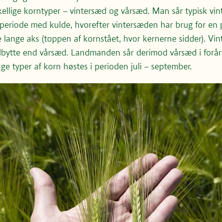
kellige korntyper – vintersæd og vårsæd. Man sår typisk vint
periode med kulde, hvorefter vintersæden har brug for en
e lange aks (toppen af kornstået, hvor kernerne sidder). Vi
udbytte end vårsæd. Landmanden sår derimod vårsæd i foråre
gge typer af korn høstes i perioden juli – september.