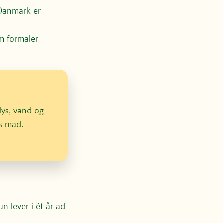
 Danmark er
om formaler
lys, vand og
es mad.
n lever i ét år ad