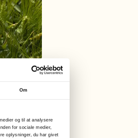
Om
g kan kendes på
mellem en halv og
øl.
 medier og til at analysere
 kendes på den
nden for sociale medier,
e oplysninger, du har givet