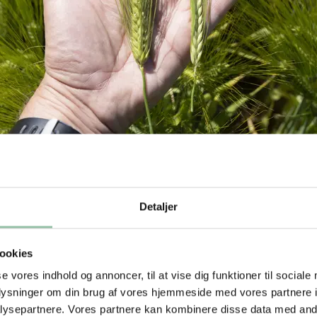
ge kornsorter
Detaljer
deligt fra Østen i det område, som vi i dag kalder Irak. By
r de lange stive ”hår”, som sidder på kernerne. Byg bliver 
 I dag bruges byg hovedsageligt til foder og produktion af 
ookies
se vores indhold og annoncer, til at vise dig funktioner til sociale
dyrket i over 10.000 år og stammer også fra Irak. Den kan
oplysninger om din brug af vores hjemmeside med vores partnere i
 ingen stakke (hår) har.
ysepartnere. Vores partnere kan kombinere disse data med andr