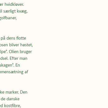
r hvidkløver.
il særligt kvæg,
golfbaner,
 på dens flotte
sen bliver høstet,
ulpe”. Olien bruger
dsel. Efter man
pskagen”. En
ammensætning af
ske marker. Den
t de danske
d kostfibre,