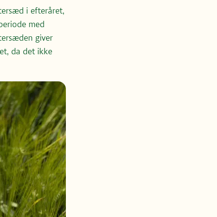
ersæd i efteråret,
 periode med
ntersæden giver
t, da det ikke