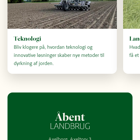
Teknologi
La
Bliv klogere på, hvordan teknologi og
Hvad
innovative løsninger skaber nye metoder til
få et
dyrkning af jorden.
Axelborg, Axeltorv 3