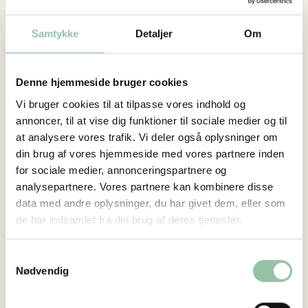
skarpe knive, der skærer kornet over. Mejetærskeren
fjerner kernerne på hvert strå og gemmer dem i en
Samtykke
Detaljer
Om
tank. Strået sendes igennem maskinen og ud på
marken i lange rækker. Stråene kan herefter presses
Denne hjemmeside bruger cookies
til halmballer.
Plov
Vi bruger cookies til at tilpasse vores indhold og
annoncer, til at vise dig funktioner til sociale medier og til
Jorden bliver ofte pløjet, inden der skal sås på
at analysere vores trafik. Vi deler også oplysninger om
marken. Det gøres med en plov, som er med til at
din brug af vores hjemmeside med vores partnere inden
give næringsstoffer til de kommende afgrøder og
for sociale medier, annonceringspartnere og
samtidig holde ukrudt væk. Planterne har nemmere
analysepartnere. Vores partnere kan kombinere disse
ved at udvikle sig og sætte rødder, når ploven har
data med andre oplysninger, du har givet dem, eller som
pløjet marken.
de har indsamlet fra din brug af deres tjenester.
Sprøjte
Landmanden kan fjerne ukrudt ved at bruge en
Samtykkevalg
Nødvendig
sprøjte. I sprøjten blandes mange liter vand med lidt
sprøjtemiddel. Det bliver spredt ud på marken og