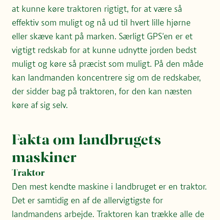
at kunne køre traktoren rigtigt, for at være så
effektiv som muligt og nå ud til hvert lille hjørne
eller skæve kant på marken. Særligt GPS'en er et
vigtigt redskab for at kunne udnytte jorden bedst
muligt og køre så præcist som muligt. På den måde
kan landmanden koncentrere sig om de redskaber,
der sidder bag på traktoren, for den kan næsten
For at kunne afspille videoer direkte her på siden,
køre af sig selv.
skal du acceptere marketing-cookies.
Du kan ændre dit cookie-samtykke her
Fakta om landbrugets
Afspil i stedet videoen på YouTube
maskiner
Traktor
Den mest kendte maskine i landbruget er en traktor.
Det er samtidig en af de allervigtigste for
landmandens arbejde. Traktoren kan trække alle de