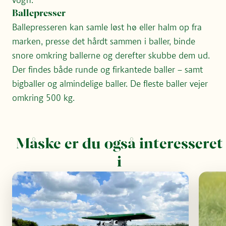
vogn.
Ballepresser
Ballepresseren kan samle løst hø eller halm op fra
marken, presse det hårdt sammen i baller, binde
snore omkring ballerne og derefter skubbe dem ud.
Der findes både runde og firkantede baller – samt
bigballer og almindelige baller. De fleste baller vejer
omkring 500 kg.
Måske er du også interesseret
i
Læs mere om Teknologi
Læs me