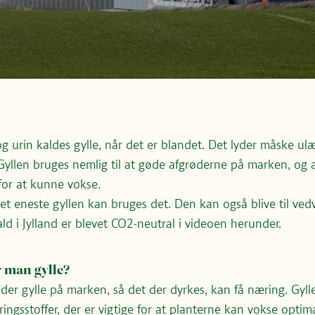
og urin kaldes gylle, når det er blandet. Det lyder måske ul
 Gyllen bruges nemlig til at gøde afgrøderne på marken, og a
for at kunne vokse.
et eneste gyllen kan bruges det. Den kan også blive til ved
For at kunne afspille videoer direkte her på siden, skal du
ld i Jylland er blevet CO2-neutral i videoen herunder.
acceptere marketing-cookies.
Du kan ændre dit cookie-samtykke her
 man gylle?
Afspil i stedet videoen på YouTube
r gylle på marken, så det der dyrkes, kan få næring. Gyll
ngsstoffer, der er vigtige for at planterne kan vokse optim