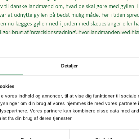
av til danske landmænd om, hvad de skal gøre med gyllen. 
r at udnytte gyllen på bedst mulig måde. Før i tiden spre
en nu lægges gyllen ned i jorden med slæbeslanger eller ha
ør brug af ’præcisionsgødning’, hvor landmanden ved hjæ
gne nøjagtig, hvor meget gylle planterne har brug for. Det
t muligt. For meget gylle på marken betyder, at planterne i
 som derfor kan sive ned i jorden og forurene grundvandet,
Detaljer
 der gylle?
, hvornår man må sprede gylle. Det skal sikre, at man gener
 muligt. Man må ikke sprede gylle i weekender og helligdag
ookies
d 200 meter fra en byzone, sommerhusområde mv. Der må ku
se vores indhold og annoncer, til at vise dig funktioner til sociale
son fra 1. februar og indtil høst samt fra høst og indtil ok
oplysninger om din brug af vores hjemmeside med vores partnere i
terraps). Der må ikke køres gylle ud på frossen jord, eller hv
ysepartnere. Vores partnere kan kombinere disse data med andr
tså hvis regnvand bliver liggende på jorden, uden at synke 
et fra din brug af deres tjenester.
gas
mdannes til vedvarende energi i form af biogas. Landmande