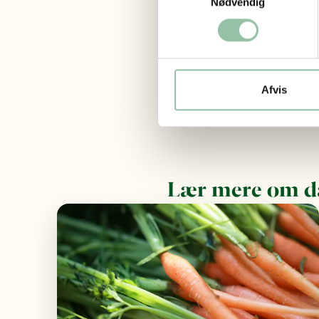
Nødvendig
gylle, dybstrøelse
husdyrgødning ret
kan optage.
Tidligere blev bio
naturgaskvalitet t
Afvis
danske gasnet.
Lær mere om d
Læs mere om Planter