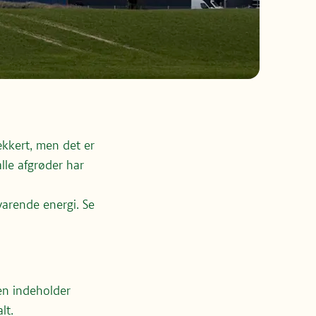
ækkert, men det er
lle afgrøder har
varende energi. Se
en indeholder
alt.