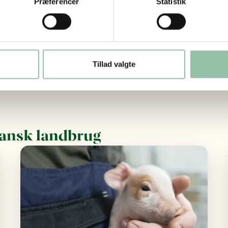
Præferencer
Statistik
 og afgrøderester mv. til biogasanlægget, får ensartet og afg
ur. Kvælstoffet i biomassen kan have en forbedret form, s
gassen brugt til elproduktion. Nu oprenses gassen hovedsage
il glæde for alle gaskunder. I 2022 udgjorde biogas 34 % af
Tillad valgte
ansk landbrug
Læs mere om Grisen