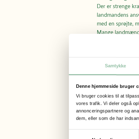
Der er strenge kr
landmandens ansva
med en sprøjte, m
Mange landmænd g
computer kan udre
skåne miljøet mes
næringsstofferne,
Samtykke
Hvornår spredes
Der er regler for
og miljøet mindst
Denne hjemmeside bruger c
ligger tættere en
Vi bruger cookies til at tilpas
planternes vækstsæ
vores trafik. Vi deler også 
med græs eller vin
annonceringspartnere og anal
’vandmættet’ – al
dem, eller som de har indsaml
Fra gylle til bio
Samtykkevalg
Gyllen kan også o