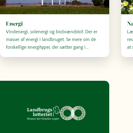
Energi
Na
Vindenergi, solenergi og biobrændstof. Der er
Læ
masser af energi i landbruget. Se mere om de
re
forskellige energityper, der sætter gang i
at 
landbruget her.