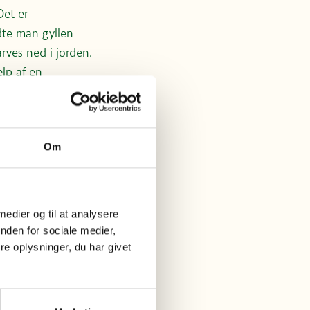
Det er
dte man gyllen
rves ned i jorden.
lp af en
 gør man for at
kke kan bruge alle
 søer og åer.
Om
erer både naboer
e på marker, der
n spredes gylle i
 medier og til at analysere
tober (på arealer
nden for sociale medier,
is jorden er
e oplysninger, du har givet
ned.
n, der leverer