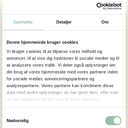
Sol- og vindenergi
Afspil i stedet videoen på YouTube
I energiparken Veddum Kær producerer de
fremtidens energi. Her står både solceller og
Samtykke
Detaljer
Om
vindmøller, som er med til at forsyne husstande med
grøn strøm. Vinden blæser meget om foråret,
efteråret og om vinteren, og solcellerne suger energi
Denne hjemmeside bruger cookies
til sig om sommeren. Derfor supplerer de hinanden
Vi bruger cookies til at tilpasse vores indhold og
annoncer, til at vise dig funktioner til sociale medier og til
godt.
at analysere vores trafik. Vi deler også oplysninger om
Biogas
din brug af vores hjemmeside med vores partnere inden
Hos Viftrup Biogas bruger de gylle til at producere
for sociale medier, annonceringspartnere og
strøm og varme. Når gyllen fra dyrene bliver afgasset
analysepartnere. Vores partnere kan kombinere disse
data med andre oplysninger, du har givet dem, eller som
i et biogasanlæg, bliver metan fra gylle i stedet til
de har indsamlet fra din brug af deres tjenester.
brændsel, som man kan bruge til at producere
energi – både strøm og varme. Landmanden får den
Samtykkevalg
afgassede gylle retur, hvor den bliver anvendt som
Nødvendig
gødning for afgrøderne på marken. På den måde