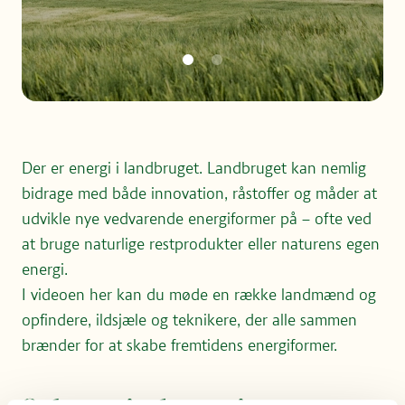
Der er energi i landbruget. Landbruget kan nemlig
bidrage med både innovation, råstoffer og måder at
udvikle nye vedvarende energiformer på – ofte ved
at bruge naturlige restprodukter eller naturens egen
energi.
I videoen her kan du møde en række landmænd og
opfindere, ildsjæle og teknikere, der alle sammen
For at kunne afspille videoer direkte her på siden,
brænder for at skabe fremtidens energiformer.
skal du acceptere marketing-cookies.
Du kan ændre dit cookie-samtykke her