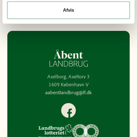
bondegaardsferie.dk
Afvis
Axelborg, Axeltorv 3
1609 København V
aabentlandbrug@lf.dk
Facebook