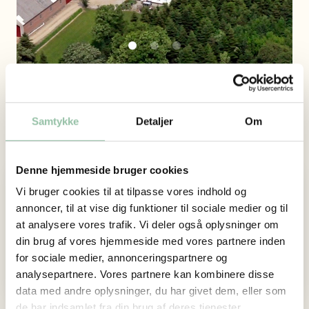
Samtykke
Detaljer
Om
Vejstrupgaard
Denne hjemmeside bruger cookies
Vi bruger cookies til at tilpasse vores indhold og
Adresse
annoncer, til at vise dig funktioner til sociale medier og til
Vejstruprød Landevej 3
at analysere vores trafik. Vi deler også oplysninger om
6093 Sjølund
din brug af vores hjemmeside med vores partnere inden
Website
for sociale medier, annonceringspartnere og
analysepartnere. Vores partnere kan kombinere disse
data med andre oplysninger, du har givet dem, eller som
de har indsamlet fra din brug af deres tjenester.