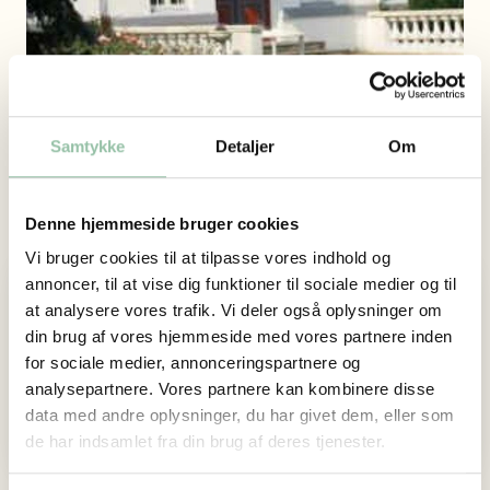
Samtykke
Detaljer
Om
Frederikshøj
Denne hjemmeside bruger cookies
Vi bruger cookies til at tilpasse vores indhold og
annoncer, til at vise dig funktioner til sociale medier og til
Adresse
at analysere vores trafik. Vi deler også oplysninger om
Kogsbøllevej 66E
din brug af vores hjemmeside med vores partnere inden
for sociale medier, annonceringspartnere og
5871 Frørup
analysepartnere. Vores partnere kan kombinere disse
Website
data med andre oplysninger, du har givet dem, eller som
de har indsamlet fra din brug af deres tjenester.