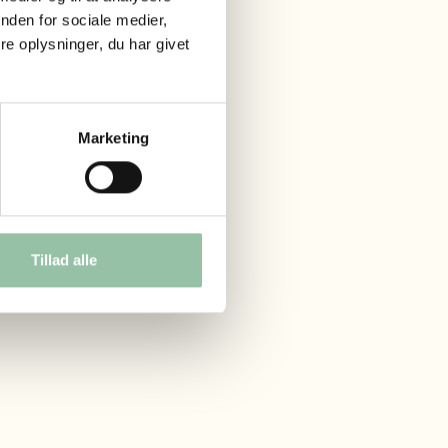
nden for sociale medier,
og skov. Gården
e oplysninger, du har givet
onyer, æsler,
fugle, katte, hunde
er med
Marketing
ads og meget mere.
mme område kan I
ørglum Kloster,
Tillad alle