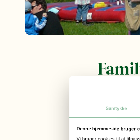
Famil
Adresse
Lyngbyvej 8
Samtykke
9480 Løkke
Website
Faceb
Denne hjemmeside bruger c
Vi bruger cookies til at tilpas