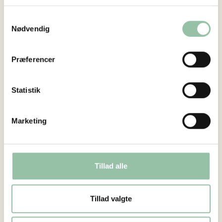
Samtykkevalg
Nødvendig
Præferencer
Statistik
Axelborg, Axeltorv 3
Marketing
1609 København V
aabentlandbrug@lf.dk
Facebook
Tillad alle
Tillad valgte