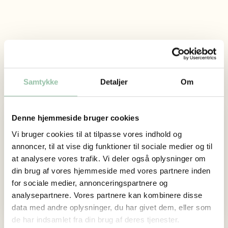
Lamdrup Naturkød
Samtykke
Detaljer
Om
Denne hjemmeside bruger cookies
Adresse
Vi bruger cookies til at tilpasse vores indhold og
Lamdrupvej 23
annoncer, til at vise dig funktioner til sociale medier og til
5854 Gislev
at analysere vores trafik. Vi deler også oplysninger om
Vi sælger
din brug af vores hjemmeside med vores partnere inden
Oksekød
for sociale medier, annonceringspartnere og
analysepartnere. Vores partnere kan kombinere disse
data med andre oplysninger, du har givet dem, eller som
de har indsamlet fra din brug af deres tjenester.
Website
Facebook