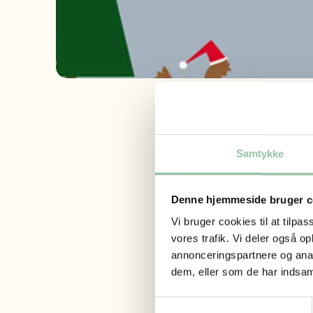
Jul o
Samtykke
Denne hjemmeside bruger c
Adresse
Vi bruger cookies til at tilpas
Langelinie 3
vores trafik. Vi deler også 
4200 Slagels
annonceringspartnere og anal
dem, eller som de har indsaml
Åbningstid
Alle dage fra
Samtykkevalg
Betalingsm