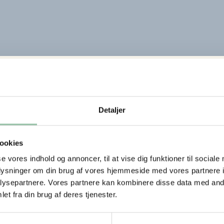
g Frugt
Detaljer
ookies
se vores indhold og annoncer, til at vise dig funktioner til sociale
oplysninger om din brug af vores hjemmeside med vores partnere i
e
ysepartnere. Vores partnere kan kombinere disse data med andr
et fra din brug af deres tjenester.
er
 kl. 10-17 fra d. 1. december
uligheder