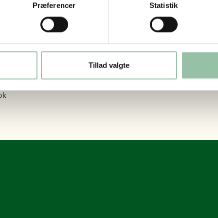
Præferencer
Statistik
ler kontant
yntegrønt
Tillad valgte
et juletræ og gå en dejlig tur i vores plantage.
ok