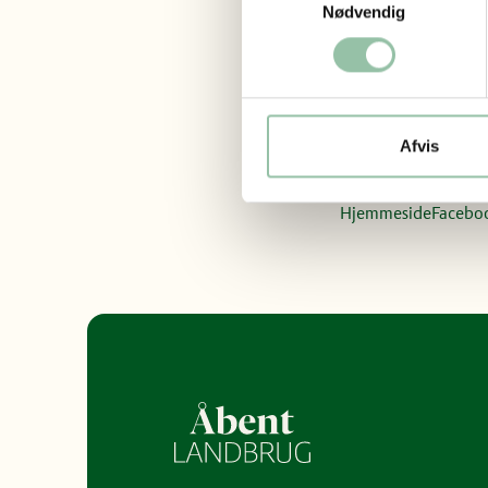
Nødvendig
Mobilepay el
Vi sælger
Juletræer, P
Afvis
Kom og fæld dit eg
Hjemmeside
Facebo