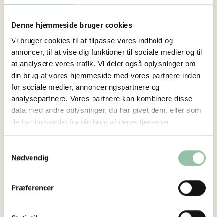
Over 125 års erfaring – giver endnu bedre ost! Fra et
landsbymejeri i 1890 over et stort, moderne mejeri i
Denne hjemmeside bruger cookies
30´erne til et mindre håndværksmejeri i 2000´erne
Vi bruger cookies til at tilpasse vores indhold og
med stolte traditioner og kærlighed til produkterne
annoncer, til at vise dig funktioner til sociale medier og til
som fællesnævner gennem uafbrudt mejeridrift med
at analysere vores trafik. Vi deler også oplysninger om
osteproduktion i over 125 år.
din brug af vores hjemmeside med vores partnere inden
Der har været mejeri i Ingstrup siden 1890, så man
for sociale medier, annonceringspartnere og
kan vel sige, at vi efterhånden har fået en vis
analysepartnere. Vores partnere kan kombinere disse
erfaring i at lave gode oste, der smager af noget.
data med andre oplysninger, du har givet dem, eller som
de har indsamlet fra din brug af deres tjenester.
Erfaringen er gået i arv fra mejerist til mejerist, så
selv om verden har ændret sig en del i de sidste 125
Samtykkevalg
år, så er ostene stort set, som de altid har været.
Nødvendig
Heldigvis. Ingstrup Mejeri ejes af medarbejderne og
en gruppe eksterne investorer – alle med dedikation
Præferencer
til mejeribrug og til et lille stykke dansk
mejerihistorie, hvor håndværk, stolthed og kvalitet