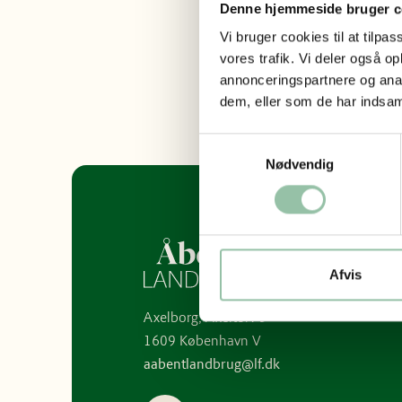
Blomster
Denne hjemmeside bruger c
Vi bruger cookies til at tilpas
vores trafik. Vi deler også 
annonceringspartnere og anal
Facebook
dem, eller som de har indsaml
Samtykkevalg
Nødvendig
Afvis
Axelborg, Axeltorv 3
1609 København V
aabentlandbrug@lf.dk