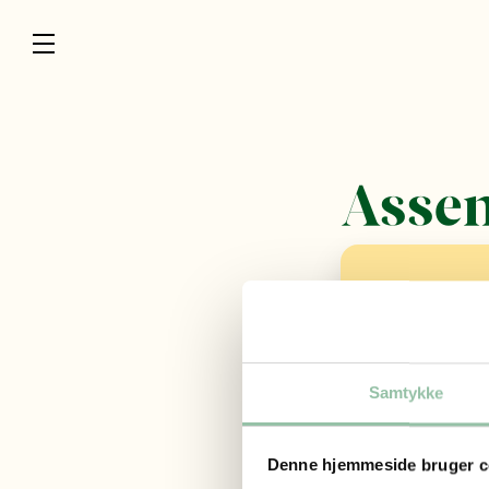
Assen
Adresse
Bavnevej 26
7323 Give
Vi sælger
Samtykke
Oksekød
Denne hjemmeside bruger c