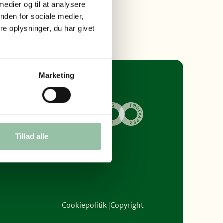
 medier og til at analysere
nden for sociale medier,
e oplysninger, du har givet
Marketing
Tillad alle
Cookiepolitik
Copyright