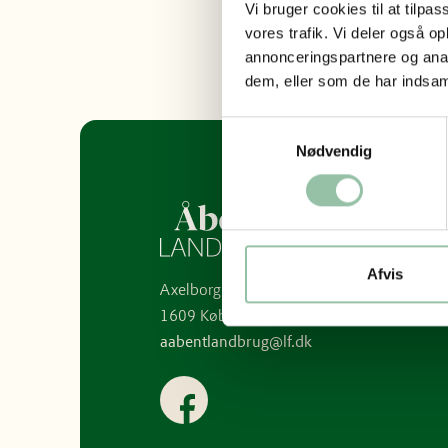
Vi bruger cookies til at tilpas
Facebook
vores trafik. Vi deler også 
annonceringspartnere og anal
dem, eller som de har indsaml
Samtykkevalg
Nødvendig
Afvis
Axelborg, Axeltorv 3
1609 København V
aabentlandbrug@lf.dk
Facebook